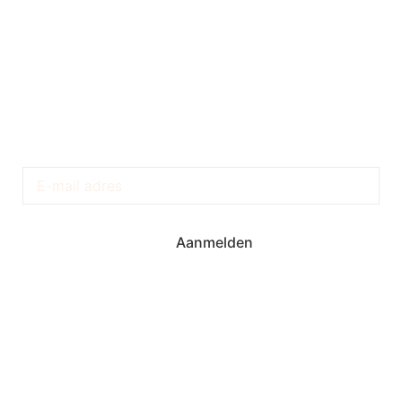
Krijg Exclusieve Updates
Aanmelden
Torenstraat 6A