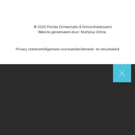
© 2025 Florida Zonnestudio & Schoonheidssalon
Website gerealiseerd door: Multiplus Online
Privacy statement
Algemene voorwaarden
Verzend- en retourbeleid
Search
Start typing to see posts you are looking for.