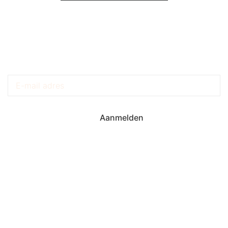
Krijg Exclusieve Updates
Aanmelden
Torenstraat 6A
9203 BE Drachten