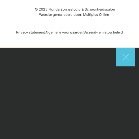
© 2025 Florida Zonnestudio & Schoonheidssalon
Website gerealiseerd door: Multiplus Online
Privacy statement
Algemene voorwaarden
Verzend- en retourbeleid
Search
Start typing to see posts you are looking for.