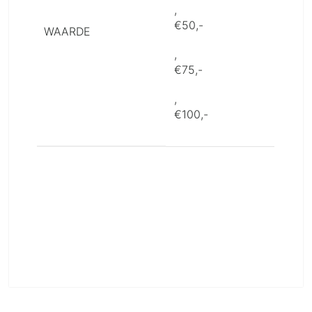
,
€50,-
WAARDE
,
€75,-
,
€100,-
Krijg Exclusieve Updates