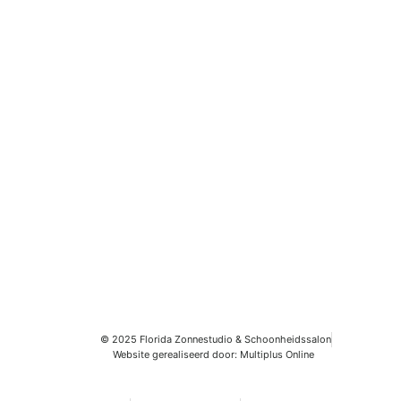
Volg ons
Volg je ons al? We hebben regelmatig leuke acties
op Facebook, TikTok en Instagram!
© 2025 Florida Zonnestudio & Schoonheidssalon
Website gerealiseerd door: Multiplus Online