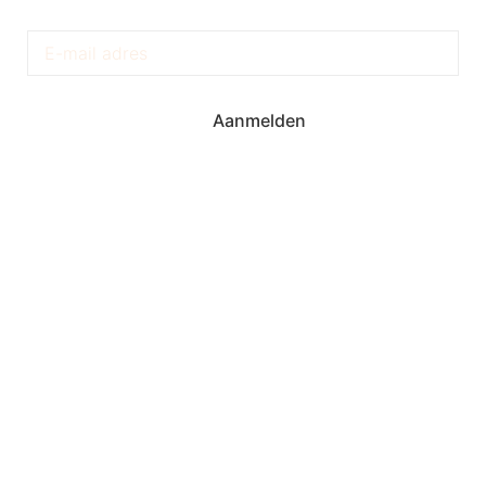
Aanmelden
Torenstraat 6A
9203 BE Drachten
+31 512 523 626
KVK: 64394123