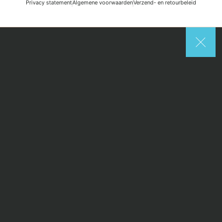
Privacy statement
Algemene voorwaarden
Verzend- en retourbeleid
Search
Start typing to see posts you are looking for.