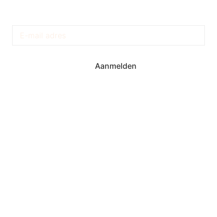
Krijg Exclusieve Updates
Aanmelden
Torenstraat 6A
9203 BE Drachten
+31 512 523 626
KVK: 64394123