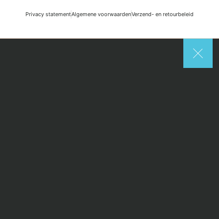
Privacy statement
Algemene voorwaarden
Verzend- en retourbeleid
Search
Start typing to see posts you are looking for.