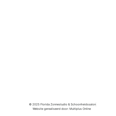
Volg ons
Volg je ons al? We hebben regelmatig leuke acties
op Facebook, TikTok en Instagram!
© 2025 Florida Zonnestudio & Schoonheidssalon
Website gerealiseerd door: Multiplus Online