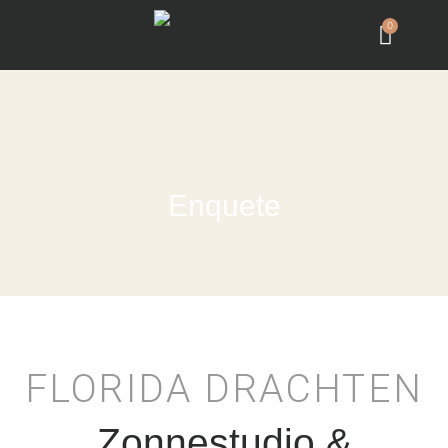
0
Enquete
FLORIDA DRACHTEN
Zonnestudio &