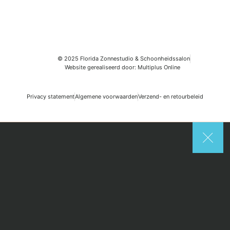
© 2025 Florida Zonnestudio & Schoonheidssalon
Website gerealiseerd door: Multiplus Online
Privacy statement
Algemene voorwaarden
Verzend- en retourbeleid
Search
Start typing to see posts you are looking for.