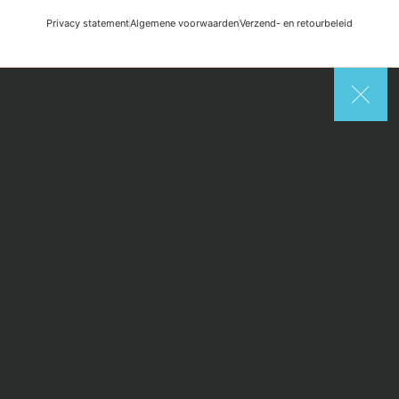
Privacy statement
Algemene voorwaarden
Verzend- en retourbeleid
Search
Start typing to see posts you are looking for.