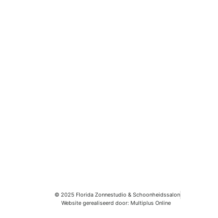
Volg ons
Volg je ons al? We hebben regelmatig leuke acties
op Facebook, TikTok en Instagram!
© 2025 Florida Zonnestudio & Schoonheidssalon
Website gerealiseerd door: Multiplus Online