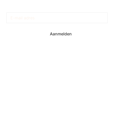
Krijg Exclusieve Updates
Aanmelden
Torenstraat 6A
9203 BE Drachten
+31 512 523 626
KVK: 64394123