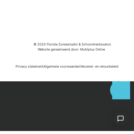
© 2025 Florida Zonnestudio & Schoonheidssalon
Website gerealiseerd door: Multiplus Online
Privacy statement
Algemene voorwaarden
Verzend- en retourbeleid
Search
Start typing to see posts you are looking for.