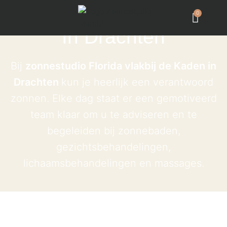
Florida Zonnebank
0
In Drachten
Bij
zonnestudio Florida vlakbij de Kaden in
Drachten
kun je heerlijk een verantwoord
zonnen. Elke dag staat er een gemotiveerd
team klaar om u te adviseren en te
begeleiden bij zonnebaden,
gezichtsbehandelingen,
lichaamsbehandelingen en massages.